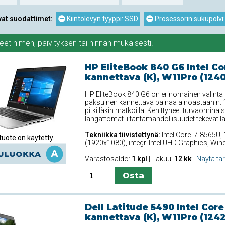
vat suodattimet:
Kiintolevyn tyyppi: SSD
Prosessorin sukupolvi:
teet
nimen
,
päivityksen
tai
hinnan
mukaisesti.
HP EliteBook 840 G6 Intel Co
kannettava (K), W11Pro (124
HP EliteBook 840 G6 on erinomainen valinta 
paksuinen kannettava painaa ainoastaan n. 1
pitkilläkin matkoilla. Kehittyneet turvaominais
langattomat liitäntämahdollisuudet tekevät la
Tekniikka tiivistettynä:
Intel Core i7-8565U, 
uote on käytetty.
(1920x1080), integr. Intel UHD Graphics, Wi
Varastosaldo:
1 kpl
| Takuu:
12 kk
|
Näytä ta
Dell Latitude 5490 Intel Core
kannettava (K), W11Pro (124