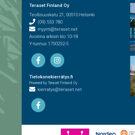
Teraset Finland Oy
Teollisuuskatu 21, 00510 Helsinki
(09) 533 780
myynti@teraset.net
Avoinna arkisin klo 10-18
Y-tunnus 1750252-5
Tietokonekierrätys.fi
Powered by Teraset Finland Oy
kierratys@teraset.net