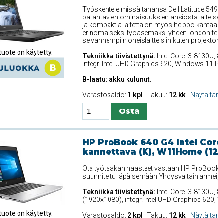
Työskentele missä tahansa Dell Latitude 549
parantavien ominaisuuksien ansiosta laite so
ja kompaktia laitetta on myös helppo kant
erinomaiseksi työasemaksi yhden johdon tela
se vanhempiin oheislaitteisiin kuten projektore
uote on käytetty.
Tekniikka tiivistettynä:
Intel Core i3-8130U,
integr. Intel UHD Graphics 620, Windows 11 P
B-laatu: akku kulunut.
Varastosaldo:
1 kpl
| Takuu:
12 kk
|
Näytä ta
HP ProBook 640 G4 Intel Cor
kannettava (K), W11Home (12
Ota työtaakan haasteet vastaan HP ProBook 
suunniteltu läpäisemään Yhdysvaltain armei
Tekniikka tiivistettynä:
Intel Core i3-8130U, 
(1920x1080), integr. Intel UHD Graphics 62
uote on käytetty.
Varastosaldo:
2 kpl
| Takuu:
12 kk
|
Näytä ta