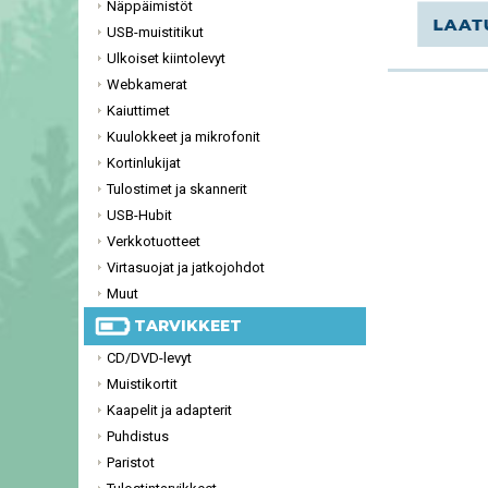
Näppäimistöt
USB-muistitikut
Ulkoiset kiintolevyt
Webkamerat
Kaiuttimet
Kuulokkeet ja mikrofonit
Kortinlukijat
Tulostimet ja skannerit
USB-Hubit
Verkkotuotteet
Virtasuojat ja jatkojohdot
Muut
TARVIKKEET
CD/DVD-levyt
Muistikortit
Kaapelit ja adapterit
Puhdistus
Paristot