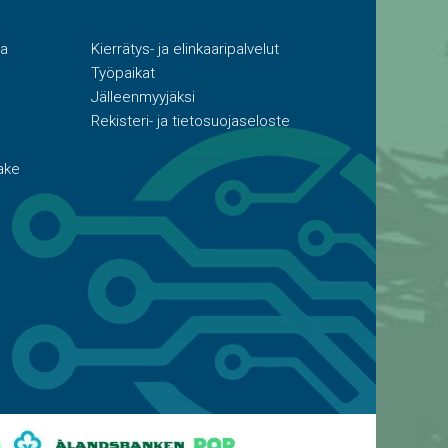
ta
Kierrätys- ja elinkaaripalvelut
Työpaikat
Jälleenmyyjäksi
Rekisteri- ja tietosuojaseloste
ake