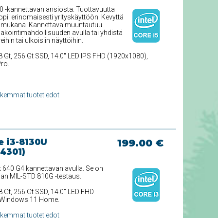
0 -kannettavan ansiosta. Tuottavuutta
pii erinomaisesti yrityskäyttöön. Kevyttä
aa mukana. Kannettava muuntautuu
kointimahdollisuuden avulla tai yhdistä
ihin tai ulkoisiin näyttöihin.
 8 Gt, 256 Gt SSD, 14.0'' LED IPS FHD (1920x1080),
ro.
rkemmat tuotetiedot
e i3-8130U
199.00 €
4301)
640 G4 kannettavan avulla. Se on
jan MIL-STD 810G -testaus.
8 Gt, 256 Gt SSD, 14.0'' LED FHD
0, Windows 11 Home.
rkemmat tuotetiedot