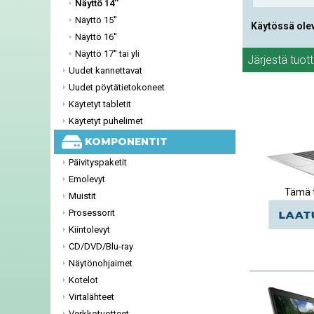
Näyttö 14''
Näyttö 15''
Käytössä ole
Näyttö 16''
Näyttö 17'' tai yli
Järjestä tuot
Uudet kannettavat
Uudet pöytätietokoneet
Käytetyt tabletit
Käytetyt puhelimet
KOMPONENTIT
Päivityspaketit
Emolevyt
Tämä t
Muistit
Prosessorit
Kiintolevyt
CD/DVD/Blu-ray
Näytönohjaimet
Kotelot
Virtalähteet
Verkkotuotteet