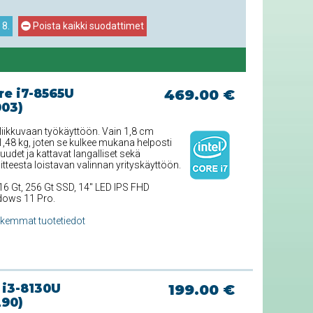
 8.
Poista kaikki suodattimet
re i7-8565U
469.00 €
003)
liikkuvaan työkäyttöön. Vain 1,8 cm
,48 kg, joten se kulkee mukana helposti
uudet ja kattavat langalliset sekä
itteesta loistavan valinnan yrityskäyttöön.
16 Gt, 256 Gt SSD, 14'' LED IPS FHD
ndows 11 Pro.
rkemmat tuotetiedot
 i3-8130U
199.00 €
290)