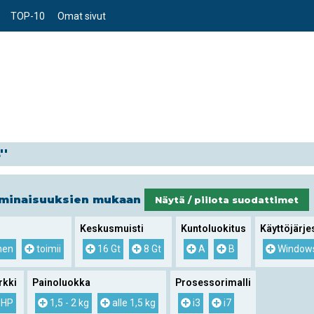
TOP-10
Omat sivut
''
ominaisuuksien mukaan
Näytä / piilota suodattimet
Keskusmuisti
Kuntoluokitus
Käyttöjärje
nen
toimii
16 Gt
8 Gt
A
B
Window
rkki
Painoluokka
Prosessorimalli
HP
1,5 - 2 kg
alle 1,5 kg
i3
i7