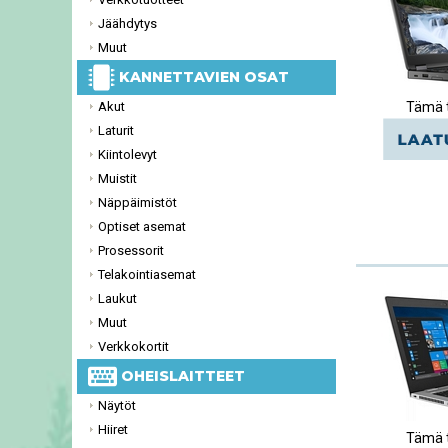
Jäähdytys
Muut
KANNETTAVIEN OSAT
Akut
Tämä t
Laturit
Kiintolevyt
Muistit
Näppäimistöt
Optiset asemat
Prosessorit
Telakointiasemat
Laukut
Muut
Verkkokortit
OHEISLAITTEET
Näytöt
Hiiret
Tämä t