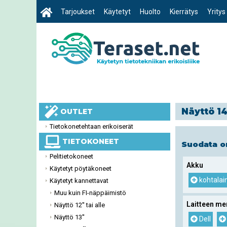
Tarjoukset
Käytetyt
Huolto
Kierrätys
Yritys
Näyttö 14
OUTLET
Tietokonetehtaan erikoiserät
TIETOKONEET
Suodata 
Pelitietokoneet
Akku
Käytetyt pöytäkoneet
kohtalai
Käytetyt kannettavat
Muu kuin FI-näppäimistö
Laitteen me
Näyttö 12'' tai alle
Näyttö 13''
Dell