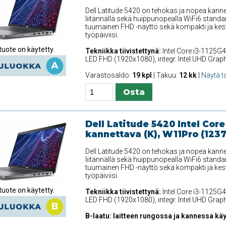
Dell Latitude 5420 on tehokas ja nopea kanne
liitännällä sekä huippunopealla WiFi6 standar
tuumainen FHD -näyttö sekä kompakti ja kest
työpäiviisi.
uote on käytetty.
Tekniikka tiivistettynä:
Intel Core i3-1125G4
LED FHD (1920x1080), integr. Intel UHD Gra
Varastosaldo:
19 kpl
| Takuu:
12 kk
|
Näytä t
Dell Latitude 5420 Intel Core
kannettava (K), W11Pro (123
Dell Latitude 5420 on tehokas ja nopea kanne
liitännällä sekä huippunopealla WiFi6 standar
tuumainen FHD -näyttö sekä kompakti ja kest
työpäiviisi.
uote on käytetty.
Tekniikka tiivistettynä:
Intel Core i3-1125G4
LED FHD (1920x1080), integr. Intel UHD Gra
B-laatu: laitteen rungossa ja kannessa käy