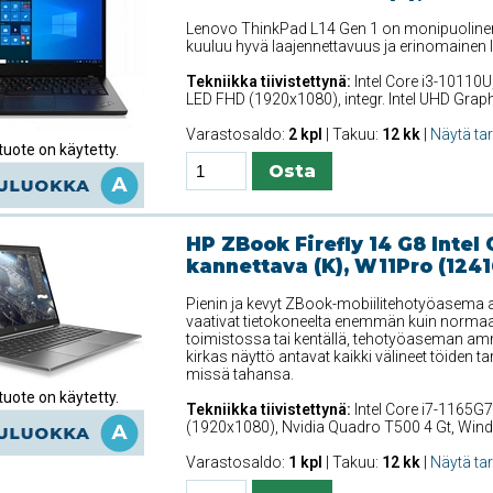
Lenovo ThinkPad L14 Gen 1 on monipuolinen 
kuuluu hyvä laajennettavuus ja erinomainen li
Tekniikka tiivistettynä:
Intel Core i3-10110U
LED FHD (1920x1080), integr. Intel UHD Grap
Varastosaldo:
2 kpl
| Takuu:
12 kk
|
Näytä ta
uote on käytetty.
HP ZBook Firefly 14 G8 Intel 
kannettava (K), W11Pro (1241
Pienin ja kevyt ZBook-mobiilitehotyöasema ant
vaativat tietokoneelta enemmän kuin normaali
toimistossa tai kentällä, tehotyöaseman amm
kirkas näyttö antavat kaikki välineet töiden t
missä tahansa.
uote on käytetty.
Tekniikka tiivistettynä:
Intel Core i7-1165G7
(1920x1080), Nvidia Quadro T500 4 Gt, Win
Varastosaldo:
1 kpl
| Takuu:
12 kk
|
Näytä ta