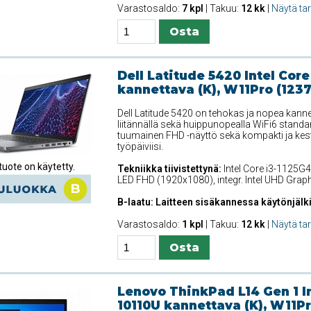
Varastosaldo:
7 kpl
| Takuu:
12 kk
|
Näytä ta
Dell Latitude 5420 Intel Core
kannettava (K), W11Pro (123
Dell Latitude 5420 on tehokas ja nopea kanne
liitännällä sekä huippunopealla WiFi6 standar
tuumainen FHD -näyttö sekä kompakti ja kest
työpäiviisi.
uote on käytetty.
Tekniikka tiivistettynä:
Intel Core i3-1125G4
LED FHD (1920x1080), integr. Intel UHD Gra
B-laatu: Laitteen sisäkannessa käytönjälki
Varastosaldo:
1 kpl
| Takuu:
12 kk
|
Näytä ta
Lenovo ThinkPad L14 Gen 1 In
10110U kannettava (K), W11Pr