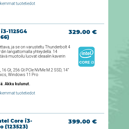
rkemmat tuotetiedot
 i3-1125G4
329.00 €
766)
ttava, ja se on varusteltu Thunderbolt 4
din langattomalla yhteydellä. 14
ävä muotoilu luovat ideaalin kaverin
, 16 Gt, 256 Gt PCIe NVMe M.2 SSD, 14''
phics, Windows 11 Pro
ä. Akku kulunut.
rkemmat tuotetiedot
tel Core i3-
399.00 €
o (123523)