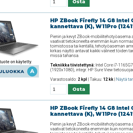
HP ZBook Firefly 14 G8 Intel 
kannettava (K), W11Pro (1241
Pienin ja kevyt ZBook-mobiilitehotyöasema ant
vaativat tietokoneelta enemmän kuin normaali
toimistossa tai kentällä, tehotyöaseman amm
kirkas näyttö antavat kaikki välineet töiden t
missä tahansa.
uote on käytetty.
Tekniikka tiivistettynä:
Intel Core i7-1165G7
(1920x1080), integr. HP Sure View tietosuoj
Varastosaldo:
2 kpl
| Takuu:
12 kk
|
Näytä ta
HP ZBook Firefly 14 G8 Intel 
kannettava (K), W11Pro (1241
Pienin ja kevyt ZBook-mobiilitehotyöasema ant
vaativat tietokoneelta enemmän kuin normaali