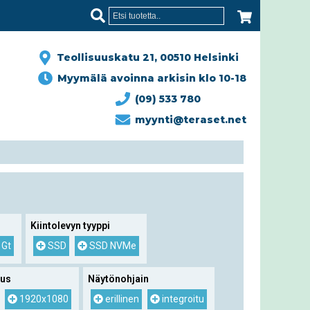
Teollisuuskatu 21, 00510 Helsinki
Myymälä avoinna arkisin klo 10-18
(09) 533 780
myynti@teraset.net
Kiintolevyn tyyppi
 Gt
SSD
SSD NVMe
uus
Näytönohjain
1920x1080
erillinen
integroitu