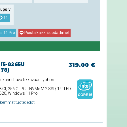
upolvi
11.
s 11 Pro
Poista kaikki suodattimet
 i5-8265U
319.00 €
278)
yskannettava liikkuvaan työhön.
 8 Gt, 256 Gt PCIe NVMe M.2 SSD, 14'' LED
s 620, Windows 11 Pro
rkemmat tuotetiedot