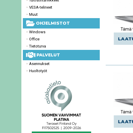
Tulostintarvikkeet
VESA-telineet
Muut
OHJELMISTOT
Tämä t
Windows
Office
Tietoturva
PALVELUT
Asennukset
Huoltotyöt
Tämä t