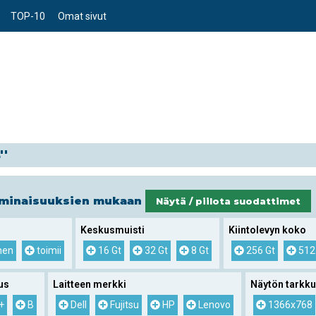
TOP-10
Omat sivut
''
ominaisuuksien mukaan
Näytä / piilota suodattimet
Keskusmuisti
Kiintolevyn koko
nen
toimii
16 Gt
32 Gt
8 Gt
256 Gt
512
us
Laitteen merkki
Näytön tarkk
+
B
Dell
Fujitsu
HP
Lenovo
1366x768