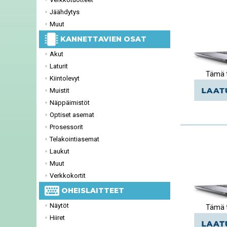
Jäähdytys
Muut
KANNETTAVIEN OSAT
Akut
Laturit
Tämä t
Kiintolevyt
Muistit
Näppäimistöt
Optiset asemat
Prosessorit
Telakointiasemat
Laukut
Muut
Verkkokortit
OHEISLAITTEET
Näytöt
Tämä t
Hiiret