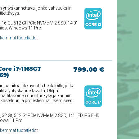
yrityskannettava, jonka vahvuuksiin
itettävyys.
, 16 Gt, 512 Gt PCIe NVMe M.2 SSD, 14,0''
hics, Windows 11 Pro.
rkemmat tuotetiedot
Core i7-1165G7
799.00 €
69)
aa aitoa liikkuvuutta henkilöille, jotka
lta yrityskannettavalta. Olitpa
attitasoinen suorituskyky ja kauniin
arkasteluun ja projektien hallitsemiseen
, 32 Gt, 512 Gt PCIe NVMe M.2 SSD, 14'' LED IPS FHD
dows 11 Pro
rkemmat tuotetiedot