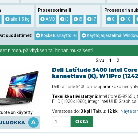
a
Prosessorimalli
Prosessorin suk
g
alle 1,5 kg
AMD
i3
i5
i7
8.
10.
vat suodattimet:
Kosketusnäyttö: ei
Käyttöjärjestelmä: Window
teet
nimen
,
päivityksen
tai
hinnan
mukaisesti.
Sivu
1
2
Dell Latitude 5400 Intel Core
kannettava (K), W11Pro (124
Dell Latitude 5400 on näppäränkokoinen yrit
Tekniikka tiivistettynä:
Intel Core i5-8265U,
FHD (1920x1080), integr. Intel UHD Graphic
Varastosaldo:
3 kpl
| Takuu:
12 kk
|
Näytä ta
uote on käytetty.