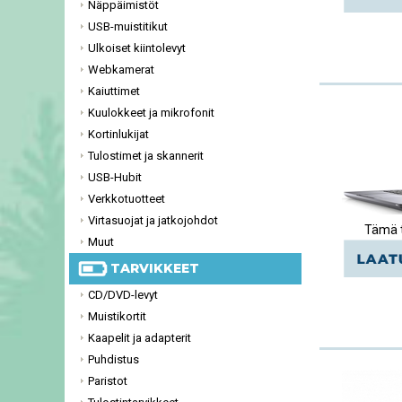
Näppäimistöt
USB-muistitikut
Ulkoiset kiintolevyt
Webkamerat
Kaiuttimet
Kuulokkeet ja mikrofonit
Kortinlukijat
Tulostimet ja skannerit
USB-Hubit
Verkkotuotteet
Virtasuojat ja jatkojohdot
Tämä t
Muut
TARVIKKEET
CD/DVD-levyt
Muistikortit
Kaapelit ja adapterit
Puhdistus
Paristot