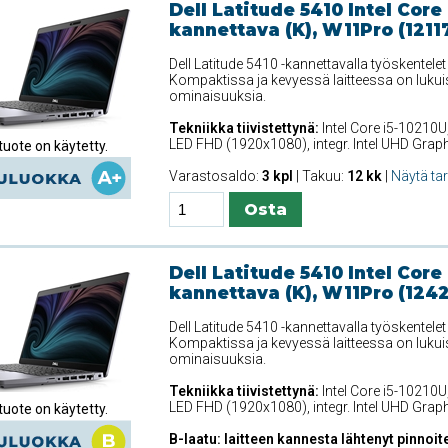
Dell Latitude 5410 Intel Core
kannettava (K), W11Pro (1211
Dell Latitude 5410 -kannettavalla työskentele
Kompaktissa ja kevyessä laitteessa on lukui
ominaisuuksia.
Tekniikka tiivistettynä:
Intel Core i5-10210U
LED FHD (1920x1080), integr. Intel UHD Gra
uote on käytetty.
Varastosaldo:
3 kpl
| Takuu:
12 kk
|
Näytä ta
Dell Latitude 5410 Intel Core
kannettava (K), W11Pro (124
Dell Latitude 5410 -kannettavalla työskentele
Kompaktissa ja kevyessä laitteessa on lukui
ominaisuuksia.
Tekniikka tiivistettynä:
Intel Core i5-10210U
LED FHD (1920x1080), integr. Intel UHD Gra
uote on käytetty.
B-laatu: laitteen kannesta lähtenyt pinnoite