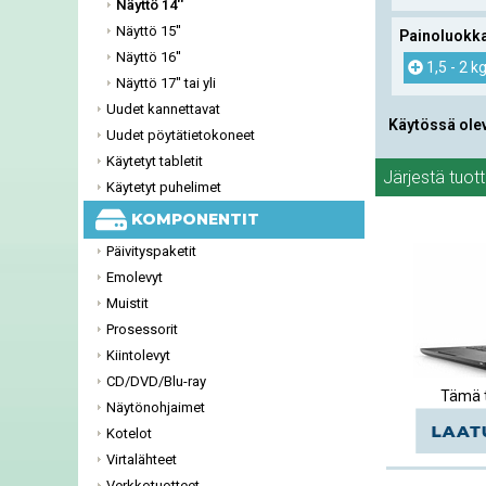
Näyttö 14''
Näyttö 15''
Painoluokk
Näyttö 16''
1,5 - 2 k
Näyttö 17'' tai yli
Uudet kannettavat
Käytössä ole
Uudet pöytätietokoneet
Käytetyt tabletit
Järjestä tuot
Käytetyt puhelimet
KOMPONENTIT
Päivityspaketit
Emolevyt
Muistit
Prosessorit
Kiintolevyt
CD/DVD/Blu-ray
Tämä t
Näytönohjaimet
Kotelot
Virtalähteet
Verkkotuotteet