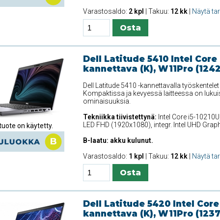
Varastosaldo:
2 kpl
| Takuu:
12 kk
|
Näytä ta
Dell Latitude 5410 Intel Core
kannettava (K), W11Pro (124
Dell Latitude 5410 -kannettavalla työskentele
Kompaktissa ja kevyessä laitteessa on lukui
ominaisuuksia.
Tekniikka tiivistettynä:
Intel Core i5-10210U
LED FHD (1920x1080), integr. Intel UHD Gra
uote on käytetty.
B-laatu: akku kulunut.
Varastosaldo:
1 kpl
| Takuu:
12 kk
|
Näytä ta
Dell Latitude 5420 Intel Core
kannettava (K), W11Pro (1237