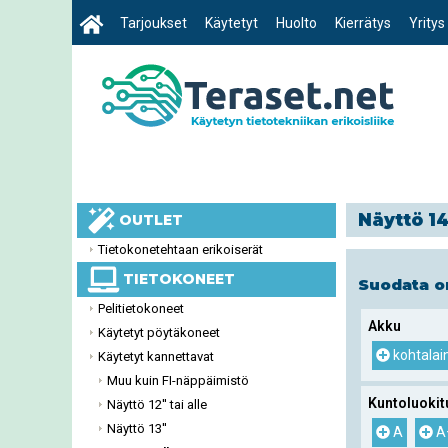
Tarjoukset
Käytetyt
Huolto
Kierrätys
Yritys
Näyttö 14
OUTLET
Tietokonetehtaan erikoiserät
TIETOKONEET
Suodata 
Pelitietokoneet
Akku
Käytetyt pöytäkoneet
kohtalai
Käytetyt kannettavat
Muu kuin FI-näppäimistö
Kuntoluokit
Näyttö 12'' tai alle
Näyttö 13''
A
A