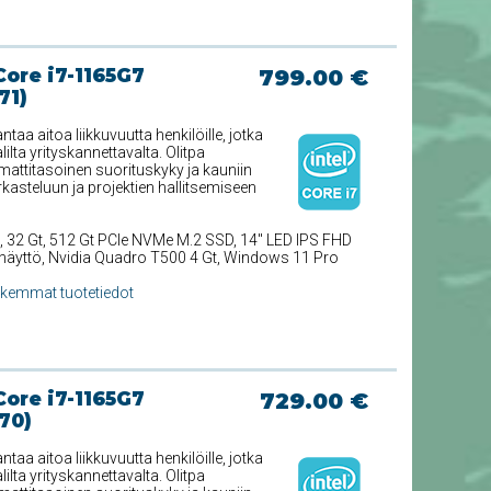
Core i7-1165G7
799.00 €
71)
aa aitoa liikkuvuutta henkilöille, jotka
lta yrityskannettavalta. Olitpa
attitasoinen suorituskyky ja kauniin
arkasteluun ja projektien hallitsemiseen
, 32 Gt, 512 Gt PCIe NVMe M.2 SSD, 14'' LED IPS FHD
anäyttö, Nvidia Quadro T500 4 Gt, Windows 11 Pro
rkemmat tuotetiedot
Core i7-1165G7
729.00 €
70)
aa aitoa liikkuvuutta henkilöille, jotka
lta yrityskannettavalta. Olitpa