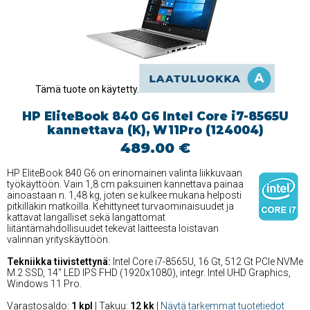
Tämä tuote on käytetty.
HP EliteBook 840 G6 Intel Core i7-8565U
kannettava (K), W11Pro (124004)
489.00 €
HP EliteBook 840 G6 on erinomainen valinta liikkuvaan
työkäyttöön. Vain 1,8 cm paksuinen kannettava painaa
ainoastaan n. 1,48 kg, joten se kulkee mukana helposti
pitkilläkin matkoilla. Kehittyneet turvaominaisuudet ja
kattavat langalliset sekä langattomat
liitäntämahdollisuudet tekevät laitteesta loistavan
valinnan yrityskäyttöön.
Tekniikka tiivistettynä:
Intel Core i7-8565U, 16 Gt, 512 Gt PCIe NVMe
M.2 SSD, 14'' LED IPS FHD (1920x1080), integr. Intel UHD Graphics,
Windows 11 Pro.
Varastosaldo:
1 kpl
| Takuu:
12 kk
|
Näytä tarkemmat tuotetiedot