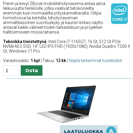
Pienin ja kevyt ZBook-mobiilitehotyöasema antaa aitoa
liikkuvuutta henkilöille, jotka vaativat tietokoneelta
enemmän kuin normaalilta yrityskannettavalta. Olitpa
toimistossa tai kentällä, tehotyöaseman
ammattitasoinen suorituskyky ja kauniin kirkas näyttö
antavat kaikki välineet töiden tarkasteluun ja projektien
hallitsemiseen missä tahansa.
Tekniikka tiivistettynä:
Intel Core i7-1165G7, 16 Gt, 512 Gt PCIe
NVMe M.2 SSD, 14'' LED IPS FHD (1920x1080), Nvidia Quadro T500 4
Gt, Windows 11 Pro
Varastosaldo:
1 kpl
| Takuu:
12 kk
|
Näytä tarkemmat tuotetiedot