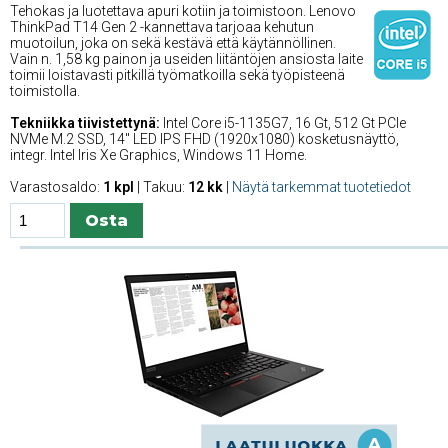
Tehokas ja luotettava apuri kotiin ja toimistoon. Lenovo
ThinkPad T14 Gen 2 -kannettava tarjoaa kehutun
muotoilun, joka on sekä kestävä että käytännöllinen.
Vain n. 1,58 kg painon ja useiden liitäntöjen ansiosta laite
toimii loistavasti pitkillä työmatkoilla sekä työpisteenä
toimistolla.
Tekniikka tiivistettynä:
Intel Core i5-1135G7, 16 Gt, 512 Gt PCIe
NVMe M.2 SSD, 14'' LED IPS FHD (1920x1080) kosketusnäyttö,
integr. Intel Iris Xe Graphics, Windows 11 Home.
Varastosaldo:
1 kpl
| Takuu:
12 kk
|
Näytä tarkemmat tuotetiedot