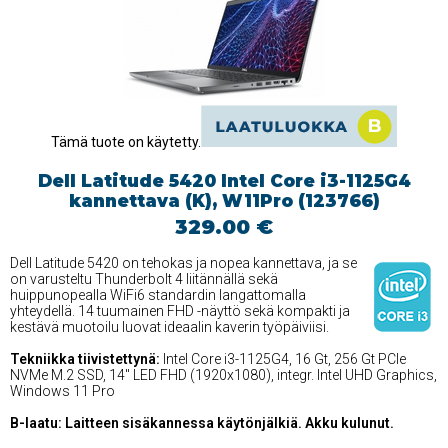
Tämä tuote on käytetty.
Dell Latitude 5420 Intel Core i3-1125G4
kannettava (K), W11Pro (123766)
329.00 €
Dell Latitude 5420 on tehokas ja nopea kannettava, ja se
on varusteltu Thunderbolt 4 liitännällä sekä
huippunopealla WiFi6 standardin langattomalla
yhteydellä. 14 tuumainen FHD -näyttö sekä kompakti ja
kestävä muotoilu luovat ideaalin kaverin työpäiviisi.
Tekniikka tiivistettynä:
Intel Core i3-1125G4, 16 Gt, 256 Gt PCIe
NVMe M.2 SSD, 14'' LED FHD (1920x1080), integr. Intel UHD Graphics,
Windows 11 Pro
B-laatu: Laitteen sisäkannessa käytönjälkiä. Akku kulunut.