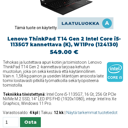
Tämä tuote on käytetty.
Lenovo ThinkPad T14 Gen 2 Intel Core i5-
1135G7 kannettava (K), W11Pro (124130)
549.00 €
Tehokas ja luotettava apuri kotiin ja toimistoon. Lenovo
ThinkPad T14 Gen 2 -kannettava tarjoaa kehutun
muotoilun, joka on sekä kestävä että käytännöllinen.
Vain n. 1,58 kg painon ja useiden liitäntöjen ansiosta laite
toimii loistavasti pitkillä työmatkoilla sekä työpisteenä
toimistolla.
Tekniikka tiivistettynä:
Intel Core i5-1135G7, 16 Gt, 256 Gt PCIe
NVMe M.2 SSD, 14'' LED IPS FHD (1920x1080), integr. Intel Iris Xe
Graphics, Windows 11 Pro.
Varastosaldo:
4 kpl
| Takuu:
12 kk
|
Näytä tarkemmat tuotetiedot