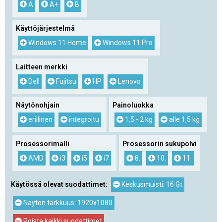
A
A+
B
Käyttöjärjestelmä
Windows 11 Home
Windows 11 Pro
Laitteen merkki
Dell
Fujitsu
HP
Lenovo
Näytönohjain
Painoluokka
erillinen
integroitu
1,5 - 2 kg
alle 1,5 kg
Prosessorimalli
Prosessorin sukupolvi
AMD
i3
i5
i7
8.
10.
11.
Käytössä olevat suodattimet:
Keskusmuisti: 16 Gt
Näytön tarkkuus: 1920x1080
Poista kaikki suodattimet