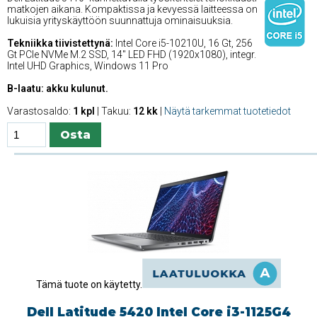
matkojen aikana. Kompaktissa ja kevyessä laitteessa on
lukuisia yrityskäyttöön suunnattuja ominaisuuksia.
Tekniikka tiivistettynä:
Intel Core i5-10210U, 16 Gt, 256
Gt PCIe NVMe M.2 SSD, 14'' LED FHD (1920x1080), integr.
Intel UHD Graphics, Windows 11 Pro
B-laatu: akku kulunut.
Varastosaldo:
1 kpl
| Takuu:
12 kk
|
Näytä tarkemmat tuotetiedot
Tämä tuote on käytetty.
Dell Latitude 5420 Intel Core i3-1125G4