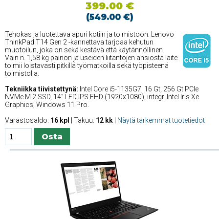
399.00 €
(549.00 €)
Tehokas ja luotettava apuri kotiin ja toimistoon. Lenovo
ThinkPad T14 Gen 2 -kannettava tarjoaa kehutun
muotoilun, joka on sekä kestävä että käytännöllinen.
Vain n. 1,58 kg painon ja useiden liitäntöjen ansiosta laite
toimii loistavasti pitkillä työmatkoilla sekä työpisteenä
toimistolla.
Tekniikka tiivistettynä:
Intel Core i5-1135G7, 16 Gt, 256 Gt PCIe
NVMe M.2 SSD, 14'' LED IPS FHD (1920x1080), integr. Intel Iris Xe
Graphics, Windows 11 Pro.
Varastosaldo:
16 kpl
| Takuu:
12 kk
|
Näytä tarkemmat tuotetiedot