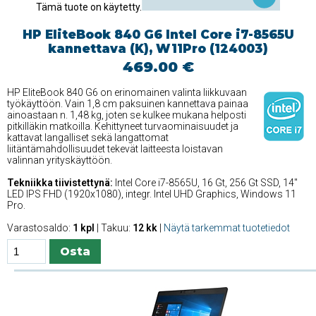
Tämä tuote on käytetty.
HP EliteBook 840 G6 Intel Core i7-8565U
kannettava (K), W11Pro (124003)
469.00 €
HP EliteBook 840 G6 on erinomainen valinta liikkuvaan
työkäyttöön. Vain 1,8 cm paksuinen kannettava painaa
ainoastaan n. 1,48 kg, joten se kulkee mukana helposti
pitkilläkin matkoilla. Kehittyneet turvaominaisuudet ja
kattavat langalliset sekä langattomat
liitäntämahdollisuudet tekevät laitteesta loistavan
valinnan yrityskäyttöön.
Tekniikka tiivistettynä:
Intel Core i7-8565U, 16 Gt, 256 Gt SSD, 14''
LED IPS FHD (1920x1080), integr. Intel UHD Graphics, Windows 11
Pro.
Varastosaldo:
1 kpl
| Takuu:
12 kk
|
Näytä tarkemmat tuotetiedot