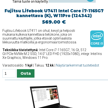
Tämä tuote on käytetty.
Fujitsu Lifebook U7411 Intel Core i7-1165G7
kannettava (K), W11Pro (124342)
569.00 €
Fujitsu Lifebook U7411 on ohut, kevyt ja helposti
mukana kulkeva kannettava tietokone, joka on
suunnattu käyttäjille, jotka etsivät optimaalista
liikkuvuutta matkoilla ja ergonomiaa toimistossa.
Tekniikka tiivistettynä:
Intel Core i7-1165G7, 16 Gt, 512
Gt PCIe NVMe M.2 SSD, 14.0'' LED FHD (1920x1080), integr. Intel Iris
Xe Graphics, Windows 11 Pro.
Varastosaldo:
1 kpl
| Takuu:
12 kk
|
Näytä tarkemmat tuotetiedot