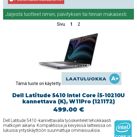
Järjestä tuotteet
nimen
,
päivityksen
tai
hinnan
mukaisesti.
Sivu
1
2
Tämä tuote on käytetty.
Dell Latitude 5410 Intel Core i5-10210U
kannettava (K), W11Pro (121172)
499.00 €
Dell Latitude 5410 -kannettavalla työskentelet tehokkaasti
matkojen aikana. Kompaktissa ja kevyessä laitteessa on
lukuisia yrityskäyttöön suunnattuja ominaisuuksia.