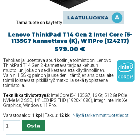
Tämä tuote on käytetty.
Lenovo ThinkPad T14 Gen 2 Intel Core i5-
1135G7 kannettava (K), W11Pro (124217)
579.00 €
Tehokas ja luotettava apuri kotiin ja toimistoon. Lenovo
ThinkPad T14 Gen 2 -kannettava tarjoaa kehutun
muotoilun, joka on sekä kestävä että käytännöllinen.
Vain n. 1,58 kg painon ja useiden liitäntöjen ansiosta laite
toimii loistavasti pitkillä työmatkoilla sekä työpisteenä
toimistolla.
Tekniikka tiivistettynä:
Intel Core i5-1135G7, 16 Gt, 512 Gt PCIe
NVMe M.2 SSD, 14'' LED IPS FHD (1920x1080), integr. Intel Iris Xe
Graphics, Windows 11 Pro.
Varastosaldo:
1 kpl
| Takuu:
12 kk
|
Näytä tarkemmat tuotetiedot