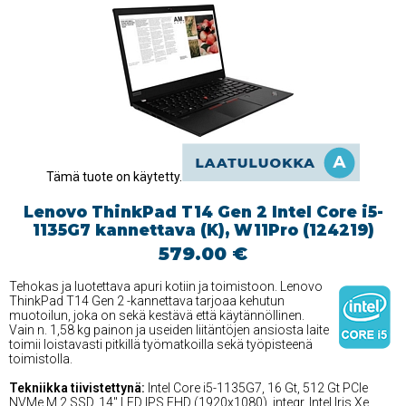
Tämä tuote on käytetty.
Lenovo ThinkPad T14 Gen 2 Intel Core i5-
1135G7 kannettava (K), W11Pro (124219)
579.00 €
Tehokas ja luotettava apuri kotiin ja toimistoon. Lenovo
ThinkPad T14 Gen 2 -kannettava tarjoaa kehutun
muotoilun, joka on sekä kestävä että käytännöllinen.
Vain n. 1,58 kg painon ja useiden liitäntöjen ansiosta laite
toimii loistavasti pitkillä työmatkoilla sekä työpisteenä
toimistolla.
Tekniikka tiivistettynä:
Intel Core i5-1135G7, 16 Gt, 512 Gt PCIe
NVMe M.2 SSD, 14'' LED IPS FHD (1920x1080), integr. Intel Iris Xe