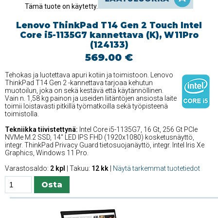
Tämä tuote on käytetty.
Lenovo ThinkPad T14 Gen 2 Touch Intel
Core i5-1135G7 kannettava (K), W11Pro
(124133)
569.00 €
Tehokas ja luotettava apuri kotiin ja toimistoon. Lenovo
ThinkPad T14 Gen 2 -kannettava tarjoaa kehutun
muotoilun, joka on sekä kestävä että käytännöllinen.
Vain n. 1,58 kg painon ja useiden liitäntöjen ansiosta laite
toimii loistavasti pitkillä työmatkoilla sekä työpisteenä
toimistolla.
Tekniikka tiivistettynä:
Intel Core i5-1135G7, 16 Gt, 256 Gt PCIe
NVMe M.2 SSD, 14'' LED IPS FHD (1920x1080) kosketusnäyttö,
integr. ThinkPad Privacy Guard tietosuojanäyttö, integr. Intel Iris Xe
Graphics, Windows 11 Pro.
Varastosaldo:
2 kpl
| Takuu:
12 kk
|
Näytä tarkemmat tuotetiedot