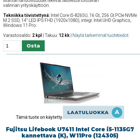
liitäntämahdollisuudet tekevät laitteesta loistavan
valinnan yrityskäyttöön.
Tekniikka tiivistettynä:
Intel Core i5-8265U, 16 Gt, 256 Gt PCIe NVMe
M.2 SSD, 14'' LED IPS FHD (1920x1080), integr. Intel UHD Graphics,
Windows 11 Pro.
Varastosaldo:
2 kpl
| Takuu:
12 kk
|
Näytä tarkemmat tuotetiedot
Tämä tuote on käytetty.
Fujitsu Lifebook U7411 Intel Core i5-1135G7
kannettava (K), W11Pro (124305)