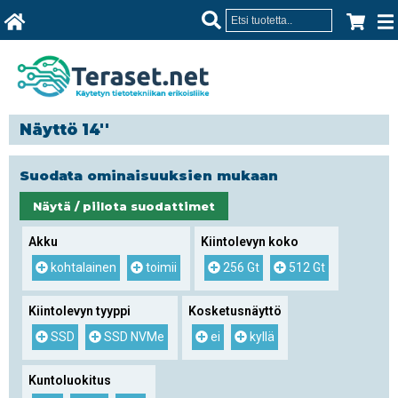
Näyttö 14''
Suodata ominaisuuksien mukaan
Näytä / piilota suodattimet
Akku
Kiintolevyn koko
kohtalainen
toimii
256 Gt
512 Gt
Kiintolevyn tyyppi
Kosketusnäyttö
SSD
SSD NVMe
ei
kyllä
Kuntoluokitus