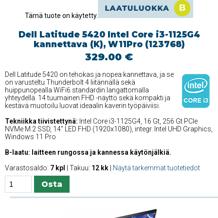
Tämä tuote on käytetty.
Dell Latitude 5420 Intel Core i3-1125G4
kannettava (K), W11Pro (123768)
329.00 €
Dell Latitude 5420 on tehokas ja nopea kannettava, ja se
on varusteltu Thunderbolt 4 liitännällä sekä
huippunopealla WiFi6 standardin langattomalla
yhteydellä. 14 tuumainen FHD -näyttö sekä kompakti ja
kestävä muotoilu luovat ideaalin kaverin työpäiviisi.
Tekniikka tiivistettynä:
Intel Core i3-1125G4, 16 Gt, 256 Gt PCIe
NVMe M.2 SSD, 14'' LED FHD (1920x1080), integr. Intel UHD Graphics,
Windows 11 Pro
B-laatu: laitteen rungossa ja kannessa käytönjälkiä.
Varastosaldo:
7 kpl
| Takuu:
12 kk
|
Näytä tarkemmat tuotetiedot