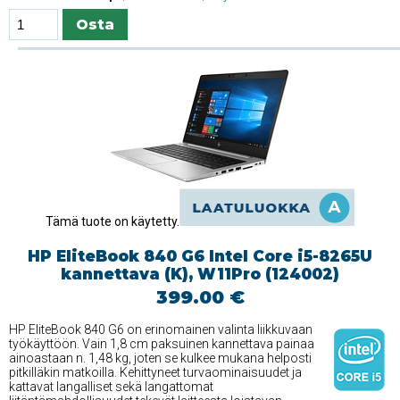
Tämä tuote on käytetty.
HP EliteBook 840 G6 Intel Core i5-8265U
kannettava (K), W11Pro (124002)
399.00 €
HP EliteBook 840 G6 on erinomainen valinta liikkuvaan
työkäyttöön. Vain 1,8 cm paksuinen kannettava painaa
ainoastaan n. 1,48 kg, joten se kulkee mukana helposti
pitkilläkin matkoilla. Kehittyneet turvaominaisuudet ja
kattavat langalliset sekä langattomat