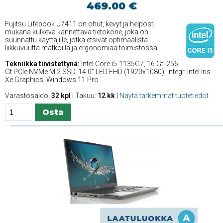
469.00 €
Fujitsu Lifebook U7411 on ohut, kevyt ja helposti
mukana kulkeva kannettava tietokone, joka on
suunnattu käyttäjille, jotka etsivät optimaalista
liikkuvuutta matkoilla ja ergonomiaa toimistossa.
Tekniikka tiivistettynä:
Intel Core i5-1135G7, 16 Gt, 256
Gt PCIe NVMe M.2 SSD, 14.0'' LED FHD (1920x1080), integr. Intel Iris
Xe Graphics, Windows 11 Pro.
Varastosaldo:
32 kpl
| Takuu:
12 kk
|
Näytä tarkemmat tuotetiedot