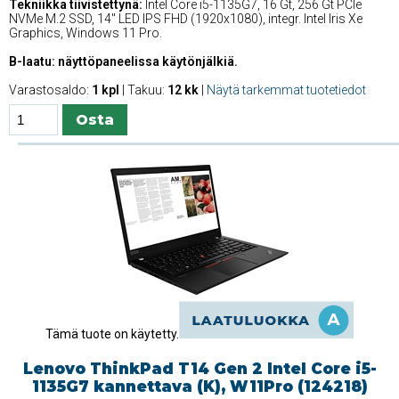
Tekniikka tiivistettynä:
Intel Core i5-1135G7, 16 Gt, 256 Gt PCIe
NVMe M.2 SSD, 14'' LED IPS FHD (1920x1080), integr. Intel Iris Xe
Graphics, Windows 11 Pro.
B-laatu: näyttöpaneelissa käytönjälkiä.
Varastosaldo:
1 kpl
| Takuu:
12 kk
|
Näytä tarkemmat tuotetiedot
Tämä tuote on käytetty.
Lenovo ThinkPad T14 Gen 2 Intel Core i5-
1135G7 kannettava (K), W11Pro (124218)