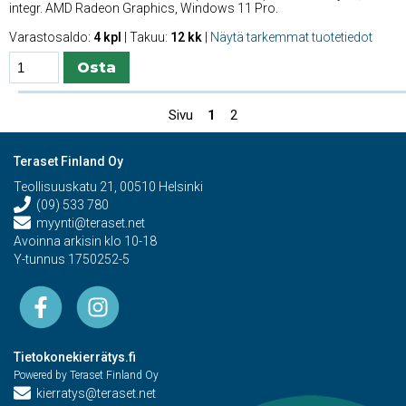
integr. AMD Radeon Graphics, Windows 11 Pro.
Varastosaldo:
4 kpl
| Takuu:
12 kk
|
Näytä tarkemmat tuotetiedot
Sivu
1
2
Teraset Finland Oy
Teollisuuskatu 21, 00510 Helsinki
(09) 533 780
myynti@teraset.net
Avoinna arkisin klo 10-18
Y-tunnus 1750252-5
Tietokonekierrätys.fi
Powered by Teraset Finland Oy
kierratys@teraset.net