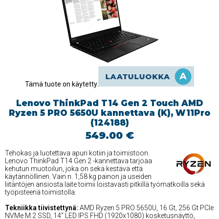
Tämä tuote on käytetty.
Lenovo ThinkPad T14 Gen 2 Touch AMD
Ryzen 5 PRO 5650U kannettava (K), W11Pro
(124188)
549.00 €
Tehokas ja luotettava apuri kotiin ja toimistoon.
Lenovo ThinkPad T14 Gen 2 -kannettava tarjoaa
kehutun muotoilun, joka on sekä kestävä että
käytännöllinen. Vain n. 1,58 kg painon ja useiden
liitäntöjen ansiosta laite toimii loistavasti pitkillä työmatkoilla sekä
työpisteenä toimistolla.
Tekniikka tiivistettynä:
AMD Ryzen 5 PRO 5650U, 16 Gt, 256 Gt PCIe
NVMe M.2 SSD, 14'' LED IPS FHD (1920x1080) kosketusnäyttö,