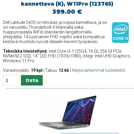
kannettava (K), W11Pro (123765)
399.00 €
Dell Latitude 5420 on tehokas ja nopea kannettava, ja se
on varusteltu Thunderbolt 4 liitännällä sekä
huippunopealla WiFi6 standardin langattomalla
yhteydellä. 14 tuumainen FHD -näyttö sekä kompakti ja
kestävä muotoilu luovat ideaalin kaverin työpäiviisi.
Tekniikka tiivistettynä:
Intel Core i3-1125G4, 16 Gt, 256 Gt PCIe
NVMe M.2 SSD, 14'' LED FHD (1920x1080), integr. Intel UHD Graphics,
Windows 11 Pro
Varastosaldo:
19 kpl
| Takuu:
12 kk
|
Näytä tarkemmat tuotetiedot